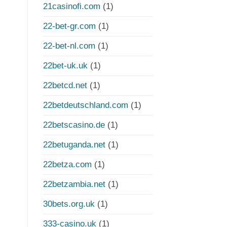
21casinofi.com
(1)
22-bet-gr.com
(1)
22-bet-nl.com
(1)
22bet-uk.uk
(1)
22betcd.net
(1)
22betdeutschland.com
(1)
22betscasino.de
(1)
22betuganda.net
(1)
22betza.com
(1)
22betzambia.net
(1)
30bets.org.uk
(1)
333-casino.uk
(1)