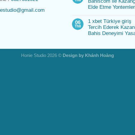
Bahiscom ile Kazan
Elde Etme Yontemler
iestudio@gmail.com
1 xbet Türkiye giriş
06
Th8
Tercih Ederek Kazan
Bahis Deneyimi Yas
Honie Studio 2026 ©
Design by
Khánh Hoàng