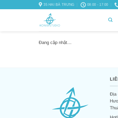
Skip
35 HAI BÀ TRƯNG
08:00 - 17:00
to
content
Đang cập nhật…
LI
Địa 
Hươ
Thu
Hotl