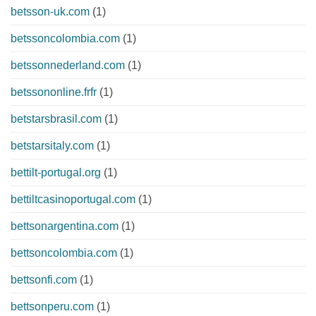
betsson-uk.com
(1)
betssoncolombia.com
(1)
betssonnederland.com
(1)
betssononline.frfr
(1)
betstarsbrasil.com
(1)
betstarsitaly.com
(1)
bettilt-portugal.org
(1)
bettiltcasinoportugal.com
(1)
bettsonargentina.com
(1)
bettsoncolombia.com
(1)
bettsonfi.com
(1)
bettsonperu.com
(1)