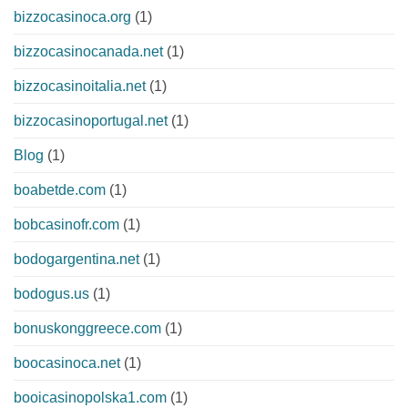
bizzocasinoca.org
(1)
bizzocasinocanada.net
(1)
bizzocasinoitalia.net
(1)
bizzocasinoportugal.net
(1)
Blog
(1)
boabetde.com
(1)
bobcasinofr.com
(1)
bodogargentina.net
(1)
bodogus.us
(1)
bonuskonggreece.com
(1)
boocasinoca.net
(1)
booicasinopolska1.com
(1)