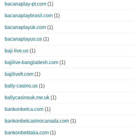
bacanaplay-pt.com
(1)
bacanaplaybrasil.com
(1)
bacanaplayuk.com
(1)
bacanaplayus.us
(1)
baji-live.us
(1)
bajilive-bangladesh.com
(1)
bajilivefr.com
(1)
bally-casino.us
(1)
ballycasinouk.me.uk
(1)
bankonbetca.com
(1)
bankonbetcasinocanada.com
(1)
bankonbetitalia.com
(1)