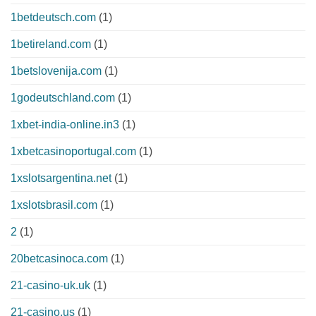
1betdeutsch.com
(1)
1betireland.com
(1)
1betslovenija.com
(1)
1godeutschland.com
(1)
1xbet-india-online.in3
(1)
1xbetcasinoportugal.com
(1)
1xslotsargentina.net
(1)
1xslotsbrasil.com
(1)
2
(1)
20betcasinoca.com
(1)
21-casino-uk.uk
(1)
21-casino.us
(1)