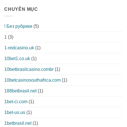
CHUYÊN MỤC
! Без рубрики
(5)
1
(3)
1-redcasino.uk
(1)
10bet1.co.uk
(1)
10betbrasilcasino.combr
(1)
10betcasinosouthafrica.com
(1)
188betbrasil.net
(1)
1bet-ci.com
(1)
1bet-us.us
(1)
1betbrasil.net
(1)