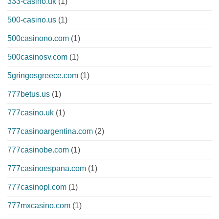
333-casino.uk
(1)
500-casino.us
(1)
500casinono.com
(1)
500casinosv.com
(1)
5gringosgreece.com
(1)
777betus.us
(1)
777casino.uk
(1)
777casinoargentina.com
(2)
777casinobe.com
(1)
777casinoespana.com
(1)
777casinopl.com
(1)
777mxcasino.com
(1)