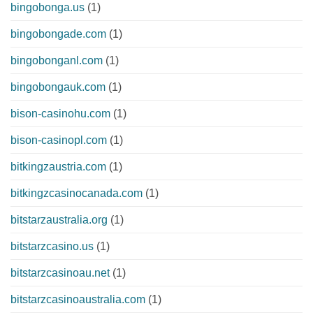
bingobonga.us
(1)
bingobongade.com
(1)
bingobonganl.com
(1)
bingobongauk.com
(1)
bison-casinohu.com
(1)
bison-casinopl.com
(1)
bitkingzaustria.com
(1)
bitkingzcasinocanada.com
(1)
bitstarzaustralia.org
(1)
bitstarzcasino.us
(1)
bitstarzcasinoau.net
(1)
bitstarzcasinoaustralia.com
(1)