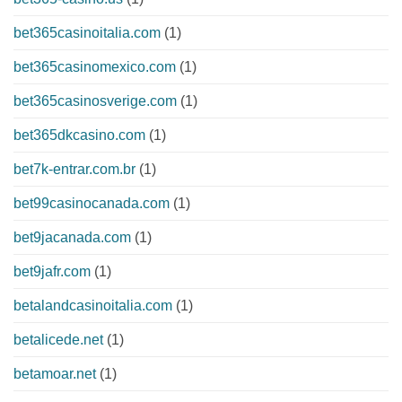
bet365casinoitalia.com
(1)
bet365casinomexico.com
(1)
bet365casinosverige.com
(1)
bet365dkcasino.com
(1)
bet7k-entrar.com.br
(1)
bet99casinocanada.com
(1)
bet9jacanada.com
(1)
bet9jafr.com
(1)
betalandcasinoitalia.com
(1)
betalicede.net
(1)
betamoar.net
(1)