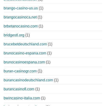
brango-casino-us.us
(1)
brangocasinoca.net
(1)
brbetanocasino.com
(1)
bridgestl.org
(1)
brucebetdeutschland.com
(1)
brunocasino-espana.com
(1)
brunocasinoespana.com
(1)
buran-casinogr.com
(1)
burancasinodeutschland.com
(1)
burancasinofi.com
(1)
bwincasino-italia.com
(1)