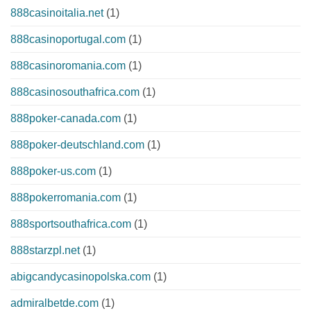
888casinoitalia.net
(1)
888casinoportugal.com
(1)
888casinoromania.com
(1)
888casinosouthafrica.com
(1)
888poker-canada.com
(1)
888poker-deutschland.com
(1)
888poker-us.com
(1)
888pokerromania.com
(1)
888sportsouthafrica.com
(1)
888starzpl.net
(1)
abigcandycasinopolska.com
(1)
admiralbetde.com
(1)