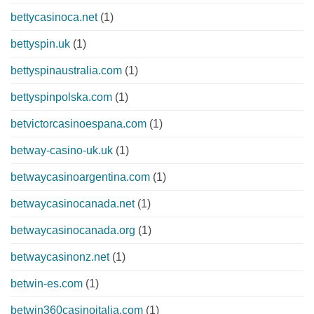
bettycasinoca.net
(1)
bettyspin.uk
(1)
bettyspinaustralia.com
(1)
bettyspinpolska.com
(1)
betvictorcasinoespana.com
(1)
betway-casino-uk.uk
(1)
betwaycasinoargentina.com
(1)
betwaycasinocanada.net
(1)
betwaycasinocanada.org
(1)
betwaycasinonz.net
(1)
betwin-es.com
(1)
betwin360casinoitalia.com
(1)