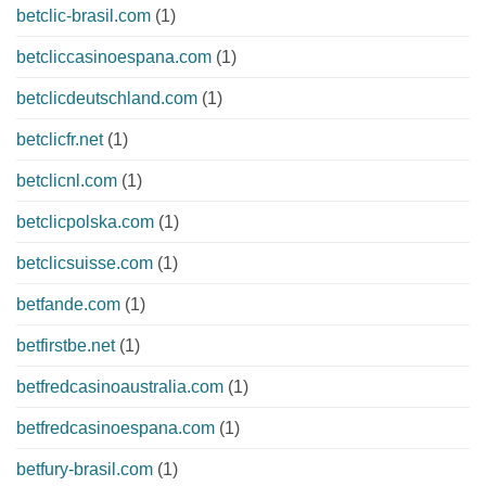
betclic-brasil.com
(1)
betcliccasinoespana.com
(1)
betclicdeutschland.com
(1)
betclicfr.net
(1)
betclicnl.com
(1)
betclicpolska.com
(1)
betclicsuisse.com
(1)
betfande.com
(1)
betfirstbe.net
(1)
betfredcasinoaustralia.com
(1)
betfredcasinoespana.com
(1)
betfury-brasil.com
(1)