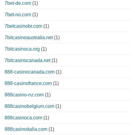
7bet-de.com
(1)
7bet-no.com
(1)
7betcasinobr.com
(1)
7bitcasinoaustralia.net
(1)
7bitcasinoca.org
(1)
7bitcasinocanada.net
(1)
888-casinocanada.com
(1)
888-casinofrance.com
(1)
888casino-nz.com
(1)
888casinobelgium.com
(1)
888casinoca.com
(1)
888casinoitalia.com
(1)